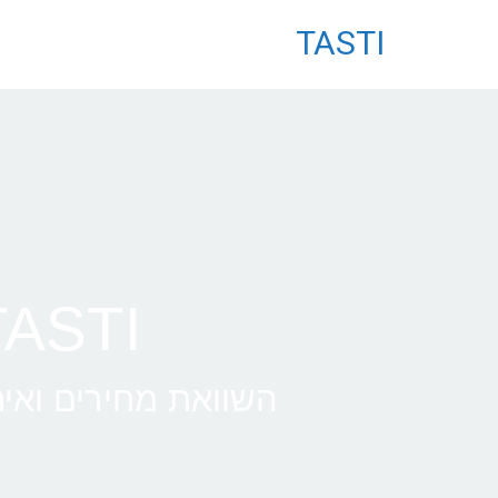
לתוכן
TASTI
TASTI • טיסות לב
השוואת מחירים ואית