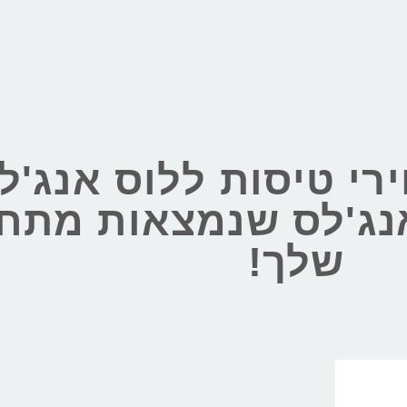
רי טיסות ללוס אנג'ל
אנג'לס שנמצאות מתח
שלך!