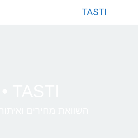
לתוכן
TASTI
TASTI • טיסות ללוס אנג'לס
השוואת מחירים ואיתור 