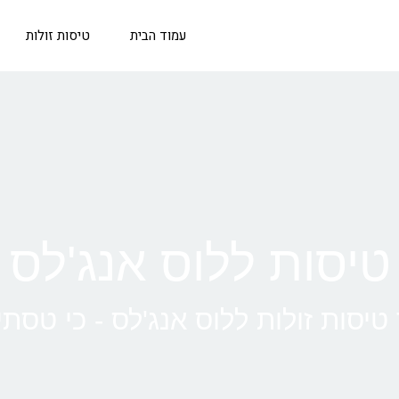
עמוד הבית
טיסות זולות
טיסות זולות ללוס אנג'לס - כי טסת