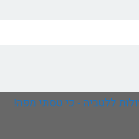
לות ללטביה - כי טסתי מפה!