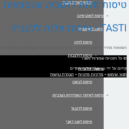
טיסות זולות ללטביה שנמצאות
טיסות לאדיס אבבה
טיסות לאוקראינה
TASTI • טיסות זולות ללטביה
טיסות לאוסטריה
טיסות לוינה
השוואת מחירי טיסות ללטביה – טיסות זולות ללטביה שנמצאות מתחת לרדא
טיסות לזלצבורג
© כל הזכויות שמורות Tasti
טיסות לאזרבייג'ן
קידום על ידי Signup קידום אתרים
תנאי שימוש
•
מדיניות פרטיות
•
הצהרת נגישות
טיסות לבאקו
טיסות לאיחוד האמירויות הערביות
טיסות לדובאי
טיסות לאבו דאבי