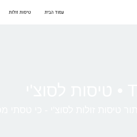
עמוד הבית
טיסות זולות
וצ'י
ר טיסות זולות לסוצ'י - כי טסתי מ