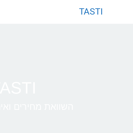
לתוכן
TASTI
TASTI • טיסות לס
השוואת מחירים ואיתו