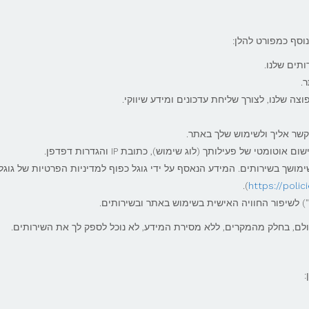
נוסף כמפורט להלן:
תים שלנו.
.
שלנו, לצורך שליחת עדכונים ומידע שיווקי.
שר אליך ולשימוש שלך באתר.
טי של פעילותך (לוג שימוש), כתובת IP והגדרות דפדפן.
אמצעות Google Analytics בנוגע לשימושך בשירותים. המידע הנאסף על ידי גוגל כפוף למדיניות הפרטיות של גוגל
).
https://polic
") לשיפור החוויה האישית בשימוש באתר ובשירותים.
ולם, בחלק מהמקרים, ללא מסירת המידע, לא נוכל לספק לך את השירותים.