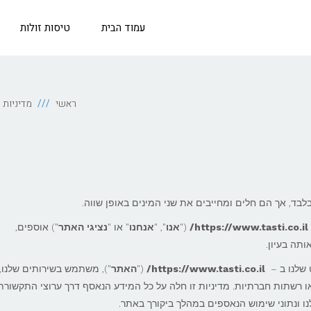
עמוד הבית
טיסות זולות
ראשי
מדיניות 
בד, אך הם חלים ומחייבים את שני המינים באופן שווה.
https://www.tasti.co.il/
("
אנו
", "
אנחנו
" או "
נציגי האתר
") אוספים,
תה בעיון.
 שלנו ב –
https://www.tasti.co.il/
("
האתר
"), משתמש בשירותים שלנו, 
או רשתות חברתיות. מדיניות זו חלה על כל המידע הנאסף דרך ערוצי התקשורת 
ו ונתוני שימוש הנאספים במהלך ביקורך באתר.