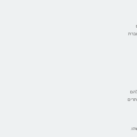
עברת
להם
תרים
שהו.