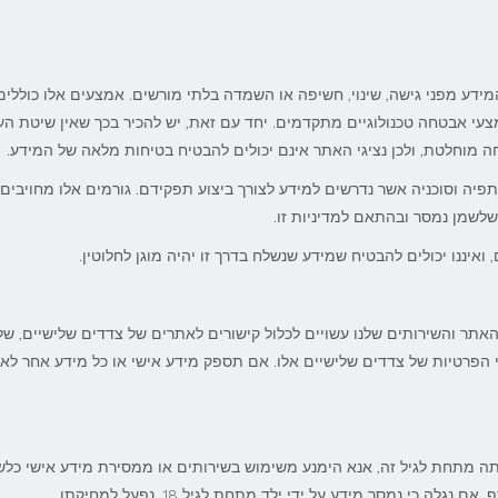
ידע מפני גישה, שינוי, חשיפה או השמדה בלתי מורשים. אמצעים אלו כוללים
אמצעי אבטחה טכנולוגיים מתקדמים. יחד עם זאת, יש להכיר בכך שאין שיטת ה
 מוחלטת, ולכן נציגי האתר אינם יכולים להבטיח בטיחות מלאה של המידע.
פיה וסוכניה אשר נדרשים למידע לצורך ביצוע תפקידם. גורמים אלו מחויבים
שלשמן נמסר ובהתאם למדיניות זו.
ואיננו יכולים להבטיח שמידע שנשלח בדרך זו יהיה מוגן לחלוטין.
האתר והשירותים שלנו עשויים לכלול קישורים לאתרים של צדדים שלישיים, ש
הגי הפרטיות של צדדים שלישיים אלו. אם תספק מידע אישי או כל מידע אחר לא
לנו אינם מיועדים לילדים מתחת לגיל 18. אם אתה מתחת לגיל זה, אנא הימנע משימוש בשירותים או ממסירת מידע אישי כל
כי נמסר מידע על ידי ילד מתחת לגיל 18, נפעל למחיקתו.