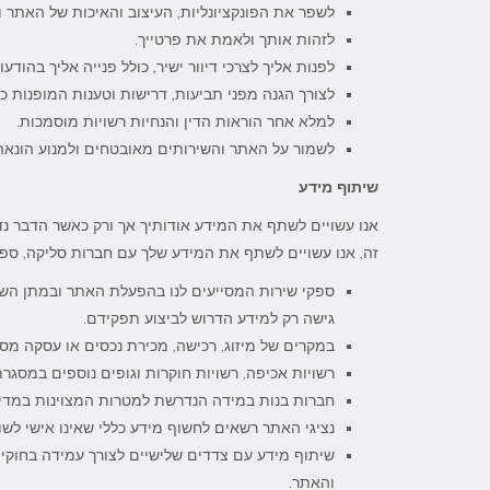
לשפר את הפונקציונליות, העיצוב והאיכות של האתר ו
לזהות אותך ולאמת את פרטייך.
לפנות אליך לצרכי דיוור ישיר, כולל פנייה אליך בהוד
לצורך הגנה מפני תביעות, דרישות וטענות המופנות כלפ
למלא אחר הוראות הדין והנחיות רשויות מוסמכות.
לשמור על האתר והשירותים מאובטחים ולמנוע הונאה
שיתוף מידע
אנו עשויים לשתף את המידע אודותיך אך ורק כאשר הדבר נד
זה, אנו עשויים לשתף את המידע שלך עם חברות סליקה, ספקי 
ספקי שירות המסייעים לנו בהפעלת האתר ובמתן השירו
גישה רק למידע הדרוש לביצוע תפקידם.
במקרים של מיזוג, רכישה, מכירת נכסים או עסקה מס
רשויות אכיפה, רשויות חוקרות וגופים נוספים במסגר
חברות בנות במידה הנדרשת למטרות המצוינות במדיני
נציגי האתר רשאים לחשוף מידע כללי שאינו אישי לשו
שיתוף מידע עם צדדים שלישיים לצורך עמידה בחוקי
והאתר.