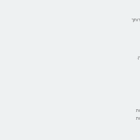
רותך
.
ת
ת